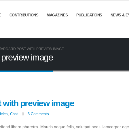
E
CONTRIBUTIONS
MAGAZINES
PUBLICATIONS
NEWS & E
 STARDARD POST WITH PREVIEW IMAGE
h preview image
st with preview image
icles
,
Chat
3 Comments
fend libero pharetra. Mauris neque felis, volutpat nec ullamcorper ege