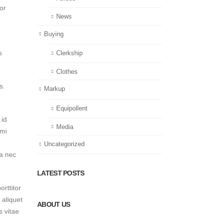
or
News
Buying
s
Clerkship
Clothes
s.
Markup
Equipollent
 id
Media
 mi
Uncategorized
da nec
LATEST POSTS
rttitor
 aliquet
ABOUT US
s vitae