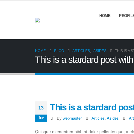
HOME
PROFIL
HOME
BLOG
ARTICLES
,
ASIDES
THIS IS A
This is a stardard post wit
This is a stardard po
13
Jun
By
webmaster
Articles
,
Asides
Art
Quisque elementum nibh at dolor pellentesque, a elei