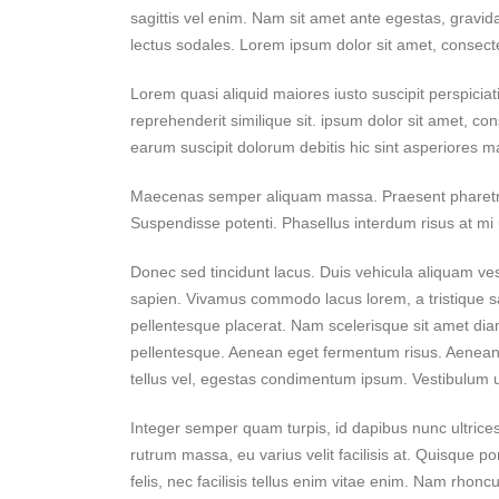
sagittis vel enim. Nam sit amet ante egestas, gravida
lectus sodales. Lorem ipsum dolor sit amet, consecte
Lorem quasi aliquid maiores iusto suscipit perspicia
reprehenderit similique sit. ipsum dolor sit amet, co
earum suscipit dolorum debitis hic sint asperiores
Maecenas semper aliquam massa. Praesent pharetra se
Suspendisse potenti. Phasellus interdum risus at mi ul
Donec sed tincidunt lacus. Duis vehicula aliquam ves
sapien. Vivamus commodo lacus lorem, a tristique sa
pellentesque placerat. Nam scelerisque sit amet diam i
pellentesque. Aenean eget fermentum risus. Aenean 
tellus vel, egestas condimentum ipsum. Vestibulum u
Integer semper quam turpis, id dapibus nunc ultrices 
rutrum massa, eu varius velit facilisis at. Quisque port
felis, nec facilisis tellus enim vitae enim. Nam rho