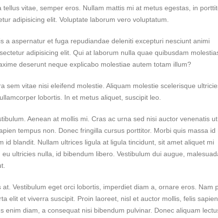
 tellus vitae, semper eros. Nullam mattis mi at metus egestas, in porttit
tur adipisicing elit. Voluptate laborum vero voluptatum.
tis a aspernatur et fuga repudiandae deleniti excepturi nesciunt animi
nsectetur adipisicing elit. Qui at laborum nulla quae quibusdam molestia
 maxime deserunt neque explicabo molestiae autem totam illum?
m vitae nisi eleifend molestie. Aliquam molestie scelerisque ultricie
lamcorper lobortis. In et metus aliquet, suscipit leo.
tibulum. Aenean at mollis mi. Cras ac urna sed nisi auctor venenatis ut
pien tempus non. Donec fringilla cursus porttitor. Morbi quis massa id
d blandit. Nullam ultrices ligula at ligula tincidunt, sit amet aliquet mi
eu ultricies nulla, id bibendum libero. Vestibulum dui augue, malesua
t.
at. Vestibulum eget orci lobortis, imperdiet diam a, ornare eros. Nam po
a elit et viverra suscipit. Proin laoreet, nisl et auctor mollis, felis sapien
ncus enim diam, a consequat nisi bibendum pulvinar. Donec aliquam lectu