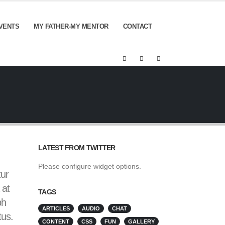
VENTS
MY FATHER-MY MENTOR
CONTACT
LATEST FROM TWITTER
Please configure widget options.
tur
 at
TAGS
bh
ARTICLES
AUDIO
CHAT
tus.
CONTENT
CSS
FUN
GALLERY