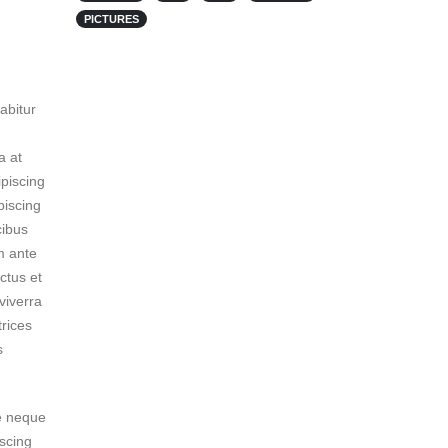
PICTURES
abitur
a at
ipiscing
piscing
cibus
m ante
ctus et
viverra
trices
s
ue neque
iscing