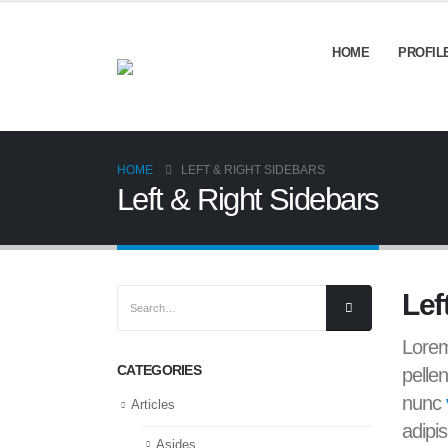
HOME
PROFIL
HOME
LEFT & RIGHT SIDEBARS
Left & Right Sidebars
Lef
Lorem
CATEGORIES
pelle
nunc
Articles
adipis
Asides