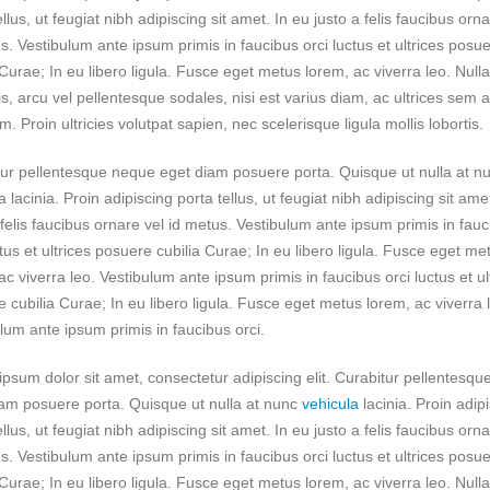
ellus, ut feugiat nibh adipiscing sit amet. In eu justo a felis faucibus orna
s. Vestibulum ante ipsum primis in faucibus orci luctus et ultrices posu
 Curae; In eu libero ligula. Fusce eget metus lorem, ac viverra leo. Null
is, arcu vel pellentesque sodales, nisi est varius diam, ac ultrices sem 
m. Proin ultricies volutpat sapien, nec scelerisque ligula mollis lobortis.
ur pellentesque neque eget diam posuere porta. Quisque ut nulla at n
a lacinia. Proin adipiscing porta tellus, ut feugiat nibh adipiscing sit ame
 felis faucibus ornare vel id metus. Vestibulum ante ipsum primis in fau
ctus et ultrices posuere cubilia Curae; In eu libero ligula. Fusce eget me
ac viverra leo. Vestibulum ante ipsum primis in faucibus orci luctus et ul
 cubilia Curae; In eu libero ligula. Fusce eget metus lorem, ac viverra 
lum ante ipsum primis in faucibus orci.
psum dolor sit amet, consectetur adipiscing elit. Curabitur pellentesq
am posuere porta. Quisque ut nulla at nunc
vehicula
lacinia. Proin adip
ellus, ut feugiat nibh adipiscing sit amet. In eu justo a felis faucibus orna
s. Vestibulum ante ipsum primis in faucibus orci luctus et ultrices posu
 Curae; In eu libero ligula. Fusce eget metus lorem, ac viverra leo. Null