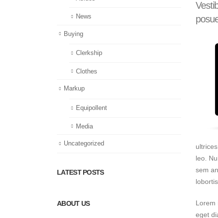
Vestib
News
posuer
Buying
Clerkship
Clothes
Markup
Equipollent
Media
Uncategorized
ultrice
leo. Nu
sem ant
LATEST POSTS
lobortis
Lorem i
ABOUT US
eget di