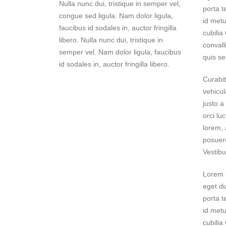
Nulla nunc dui, tristique in semper vel,
porta t
congue sed ligula. Nam dolor ligula,
id metu
faucibus id sodales in, auctor fringilla
cubilia
libero. Nulla nunc dui, tristique in
convall
semper vel. Nam dolor ligula, faucibus
quis se
id sodales in, auctor fringilla libero.
Curabit
vehicul
justo a
orci lu
lorem, 
posuere
Vestibu
Lorem i
eget di
porta t
id metu
cubilia