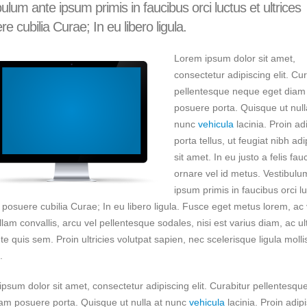
ulum ante ipsum primis in faucibus orci luctus et ultrices
e cubilia Curae; In eu libero ligula.
Lorem ipsum dolor sit amet,
consectetur adipiscing elit. Cur
pellentesque neque eget diam
posuere porta. Quisque ut null
nunc
vehicula
lacinia. Proin ad
porta tellus, ut feugiat nibh adi
sit amet. In eu justo a felis fau
ornare vel id metus. Vestibulu
ipsum primis in faucibus orci lu
s posuere cubilia Curae; In eu libero ligula. Fusce eget metus lorem, ac 
llam convallis, arcu vel pellentesque sodales, nisi est varius diam, ac ul
e quis sem. Proin ultricies volutpat sapien, nec scelerisque ligula molli
.
psum dolor sit amet, consectetur adipiscing elit. Curabitur pellentesq
am posuere porta. Quisque ut nulla at nunc
vehicula
lacinia. Proin adip