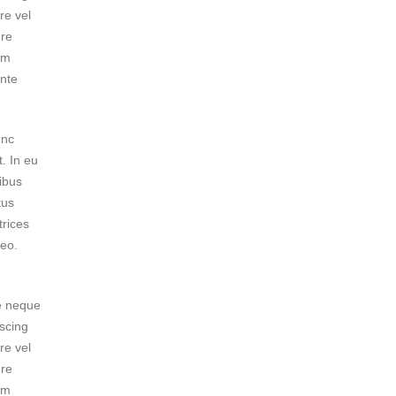
re vel
ere
am
ante
unc
t. In eu
cibus
tus
trices
leo.
ue neque
iscing
re vel
ere
am